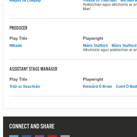
Magus na Lollipop
Treasa Uí Thiarnáin
Michael M
Aistriúchán agus athchóiriú ar a
Man'.
PRODUCER
Play Title
Playwright
Mikado
Máire Stafford
Máire Stafford
Athchóiriú agus aistriúchán ar an
ASSISTANT STAGE MANAGER
Play Title
Playwright
Triúr ar Seachrán
Risteárd Ó Broin
Coiril Ó Ma
CONNECT AND SHARE