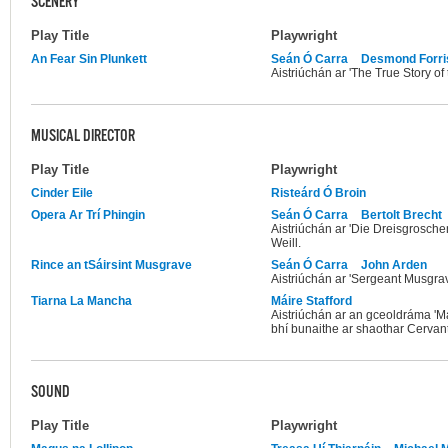
SCENERY
Play Title
Playwright
An Fear Sin Plunkett
Seán Ó Carra
Desmond Forri
Aistriúchán ar 'The True Story of
MUSICAL DIRECTOR
Play Title
Playwright
Cinder Eile
Risteárd Ó Broin
Opera Ar Trí Phingin
Seán Ó Carra
Bertolt Brecht
Aistriúchán ar 'Die Dreisgrosche
Weill.
Rince an tSáirsint Musgrave
Seán Ó Carra
John Arden
Aistriúchán ar 'Sergeant Musgra
Tiarna La Mancha
Máire Stafford
Aistriúchán ar an gceoldráma '
bhí bunaithe ar shaothar Cervan
SOUND
Play Title
Playwright