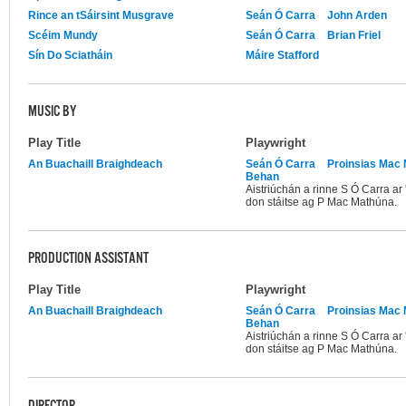
Rince an tSáirsint Musgrave
Seán Ó Carra
John Arden
Scéim Mundy
Seán Ó Carra
Brian Friel
Sín Do Sciatháin
Máire Stafford
MUSIC BY
Play Title
Playwright
An Buachaill Braighdeach
Seán Ó Carra
Proinsias Mac
Behan
Aistriúchán a rinne S Ó Carra ar 
don stáitse ag P Mac Mathúna.
PRODUCTION ASSISTANT
Play Title
Playwright
An Buachaill Braighdeach
Seán Ó Carra
Proinsias Mac
Behan
Aistriúchán a rinne S Ó Carra ar 
don stáitse ag P Mac Mathúna.