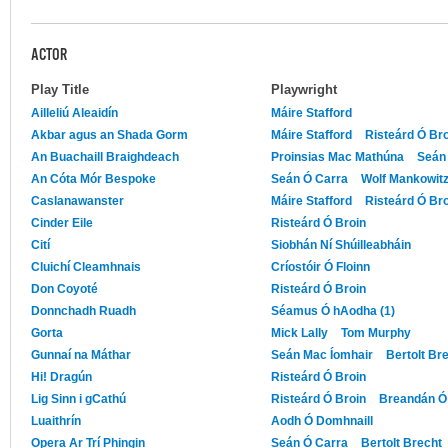
ACTOR
Play Title
Playwright
Ailleliú Aleaidín
Máire Stafford
Akbar agus an Shada Gorm
Máire Stafford
Risteárd Ó Br
An Buachaill Braighdeach
Proinsias Mac Mathúna
Seán
An Cóta Mór Bespoke
Seán Ó Carra
Wolf Mankowit
Caslanawanster
Máire Stafford
Risteárd Ó Br
Cinder Eile
Risteárd Ó Broin
Cití
Siobhán Ní Shúilleabháin
Cluichí Cleamhnais
Críostóir Ó Floinn
Don Coyoté
Risteárd Ó Broin
Donnchadh Ruadh
Séamus Ó hAodha (1)
Gorta
Mick Lally
Tom Murphy
Gunnaí na Máthar
Seán Mac Íomhair
Bertolt Br
Hi! Dragún
Risteárd Ó Broin
Lig Sinn i gCathú
Risteárd Ó Broin
Breandán Ó 
Luaithrín
Aodh Ó Domhnaill
Opera Ar Trí Phingin
Seán Ó Carra
Bertolt Brecht