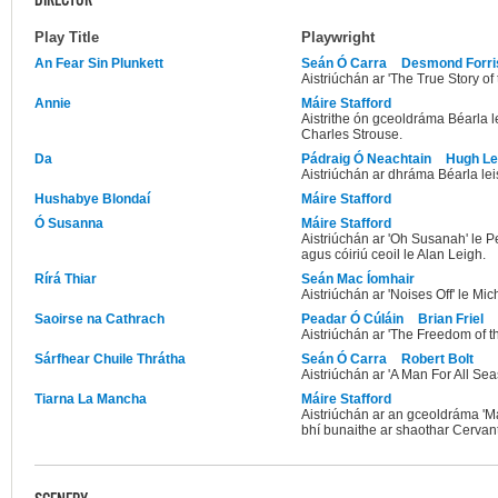
DIRECTOR
Play Title
Playwright
An Fear Sin Plunkett
Seán Ó Carra
Desmond Forri
Aistriúchán ar 'The True Story of
Annie
Máire Stafford
Aistrithe ón gceoldráma Béarla
Charles Strouse.
Da
Pádraig Ó Neachtain
Hugh Le
Aistriúchán ar dhráma Béarla lei
Hushabye Blondaí
Máire Stafford
Ó Susanna
Máire Stafford
Aistriúchán ar 'Oh Susanah' le P
agus cóiriú ceoil le Alan Leigh.
Rírá Thiar
Seán Mac Íomhair
Aistriúchán ar 'Noises Off' le Mic
Saoirse na Cathrach
Peadar Ó Cúláin
Brian Friel
Aistriúchán ar 'The Freedom of th
Sárfhear Chuile Thrátha
Seán Ó Carra
Robert Bolt
Aistriúchán ar 'A Man For All Sea
Tiarna La Mancha
Máire Stafford
Aistriúchán ar an gceoldráma '
bhí bunaithe ar shaothar Cervan