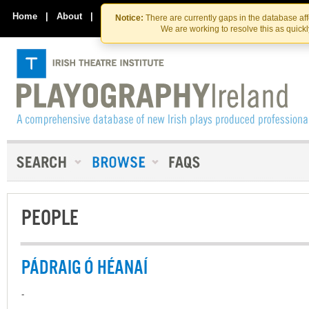
Skip
Skip
to
to
Home
|
About
|
Contact Us
Notice:
There are currently gaps in the database af
the
content
We are working to resolve this as quick
content
PEOPLE
PÁDRAIG Ó HÉANAÍ
-