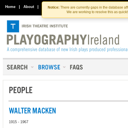
Skip
Skip
to
to
Home
|
About
|
Contact Us
Notice:
There are currently gaps in the database af
the
content
We are working to resolve this as quick
content
PEOPLE
WALTER MACKEN
1915 - 1967