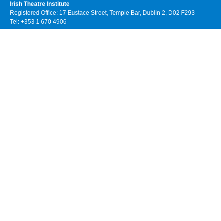
Irish Theatre Institute
Registered Office: 17 Eustace Street, Temple Bar, Dublin 2, D02 F293
Tel: +353 1 670 4906