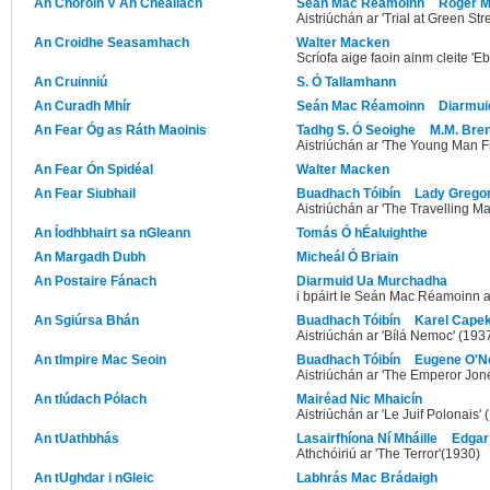
An Choróin V An Cheallach
Seán Mac Réamoinn
Roger 
Aistriúchán ar 'Trial at Green St
An Croidhe Seasamhach
Walter Macken
Scríofa aige faoin ainm cleite '
An Cruinniú
S. Ó Tallamhann
An Curadh Mhír
Seán Mac Réamoinn
Diarmui
An Fear Óg as Ráth Maoinis
Tadhg S. Ó Seoighe
M.M. Bre
Aistriúchán ar 'The Young Man 
An Fear Ón Spidéal
Walter Macken
An Fear Siubhail
Buadhach Tóibín
Lady Grego
Aistriúchán ar 'The Travelling M
An Íodhbhairt sa nGleann
Tomás Ó hÉaluighthe
An Margadh Dubh
Micheál Ó Briain
An Postaire Fánach
Diarmuid Ua Murchadha
i bpáirt le Seán Mac Réamoinn a
An Sgiúrsa Bhán
Buadhach Tóibín
Karel Cape
Aistriúchán ar 'Bílá Nemoc' (193
An tImpire Mac Seoin
Buadhach Tóibín
Eugene O'Ne
Aistriúchán ar 'The Emperor Jon
An tIúdach Pólach
Mairéad Nic Mhaicín
Aistriúchán ar 'Le Juif Polonais
An tUathbhás
Lasairfhíona Ní Mháille
Edgar
Athchóiriú ar 'The Terror'(1930)
An tUghdar i nGleic
Labhrás Mac Brádaigh