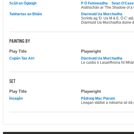
Scáil an Óglaigh
P Ó Feinneadha
Sean O'Case
Aistriúchán ar 'The Shadow of 
Tabhartas an Bháis
Diarmuid Ua Murchadha
Scríofa ag 'D. Ua M & E. Ó C' at
Diarmuid Ua Murchadha duine de
PAINTING BY
Play Title
Playwright
Cupán Tae Airt
Diarmuid Ua Murchadha
Le cuidiú ó Lasairfhíona Ní Mhái
SET
Play Title
Playwright
Íosagán
Pádraig Mac Piarais
Leagan stáitse a ndearna sé dá 