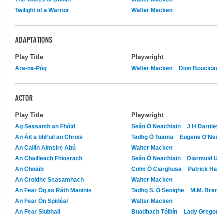
Twilight of a Warrior
Walter Macken
ADAPTATIONS
Play Title
Playwright
Ara-na-Póg
Walter Macken
Dion Boucicau
ACTOR
Play Title
Playwright
Ag Seasamh an Fhóid
Seán Ó Neachtain
J H Darnle
An Áit a bhFuil an Chrois
Tadhg Ó Tuama
Eugene O'Nei
An Cailín Aimsire Abú
Walter Macken
An Chailleach Fhiosrach
Seán Ó Neachtain
Diarmuid 
An Chnáib
Colm Ó Ciarghusa
Patrick Ha
An Croidhe Seasamhach
Walter Macken
An Fear Óg as Ráth Maoinis
Tadhg S. Ó Seoighe
M.M. Bre
An Fear Ón Spidéal
Walter Macken
An Fear Siubhail
Buadhach Tóibín
Lady Grego