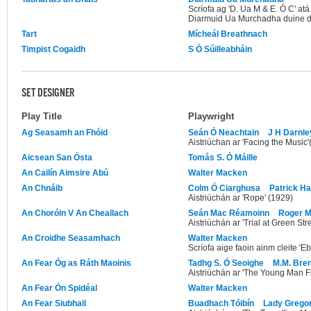
Scríofa ag 'D. Ua M & E. Ó C' at
Diarmuid Ua Murchadha duine de
Tart
Mícheál Breathnach
Timpist Cogaidh
S Ó Súilleabháin
SET DESIGNER
Play Title
Playwright
Ag Seasamh an Fhóid
Seán Ó Neachtain
J H Darnle
Aistriúchan ar 'Facing the Music
Aicsean San Ósta
Tomás S. Ó Máille
An Cailín Aimsire Abú
Walter Macken
An Chnáib
Colm Ó Ciarghusa
Patrick Ha
Aistriúchán ar 'Rope' (1929)
An Choróin V An Cheallach
Seán Mac Réamoinn
Roger 
Aistriúchán ar 'Trial at Green St
An Croidhe Seasamhach
Walter Macken
Scríofa aige faoin ainm cleite '
An Fear Óg as Ráth Maoinis
Tadhg S. Ó Seoighe
M.M. Bre
Aistriúchán ar 'The Young Man 
An Fear Ón Spidéal
Walter Macken
An Fear Siubhail
Buadhach Tóibín
Lady Grego