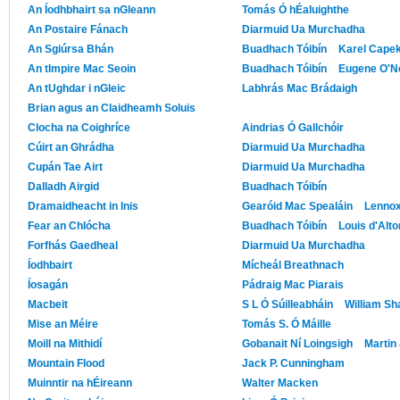
An Íodhbhairt sa nGleann
Tomás Ó hÉaluighthe
An Postaire Fánach
Diarmuid Ua Murchadha
An Sgiúrsa Bhán
Buadhach Tóibín
Karel Cape
An tImpire Mac Seoin
Buadhach Tóibín
Eugene O'Ne
An tUghdar i nGleic
Labhrás Mac Brádaigh
Brian agus an Claidheamh Soluis
Clocha na Coighríce
Aindrias Ó Gallchóir
Cúirt an Ghrádha
Diarmuid Ua Murchadha
Cupán Tae Airt
Diarmuid Ua Murchadha
Dalladh Airgid
Buadhach Tóibín
Dramaidheacht in Inis
Gearóid Mac Spealáin
Lennox
Fear an Chlócha
Buadhach Tóibín
Louis d'Alto
Forfhás Gaedheal
Diarmuid Ua Murchadha
Íodhbairt
Mícheál Breathnach
Íosagán
Pádraig Mac Piarais
Macbeit
S L Ó Súilleabháin
William S
Mise an Méire
Tomás S. Ó Máille
Moill na Mithidí
Gobanait Ní Loingsigh
Martin
Mountain Flood
Jack P. Cunningham
Muinntir na hÉireann
Walter Macken