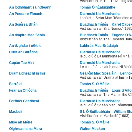
Aistriúchán ar 'The Travelling M
An Íodhbhairt sa nGleann
Tomás Ó hÉaluighthe
An Postaire Fánach
Diarmuid Ua Murchadha
i bpáirt le Seán Mac Réamoinn a
An Sgiúrsa Bhán
Buadhach Tóibín
Karel Cape
Aistriúchán ar 'Bílá Nemoc' (193
An tImpire Mac Seoin
Buadhach Tóibín
Eugene O'Ne
Aistriúchán ar 'The Emperor Jon
An tUghdar i nGleic
Labhrás Mac Brádaigh
Cúirt an Ghrádha
Diarmuid Ua Murchadha
le cuidiú ó Lasairfhíona Ní Mháil
Cupán Tae Airt
Diarmuid Ua Murchadha
Le cuidiú ó Lasairfhíona Ní Mhái
Dramaidheacht in Inis
Gearóid Mac Spealáin
Lennox
Aistriúchán ar 'Drama at Inish'(1
Earráid
Tomás S. Ó Máille
Fear an Chlócha
Buadhach Tóibín
Louis d'Alto
Aistriúchán ar 'The Man in the C
Forfhás Gaedheal
Diarmuid Ua Murchadha
le cuidiú ó Sheán Mac Réamoin
Macbeit
S L Ó Súilleabháin
William S
Aistriúchán ar 'Macbeth' (1603)
Mise an Méire
Tomás S. Ó Máille
Oighreacht na Mara
Walter Macken