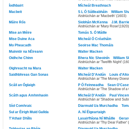
Íodhbairt
Mícheál Breathnach
Macbeit
S L Ó Súilleabháin
William S
Aistriúchán ar 'Macbeth' (1603)
Máire Rós
Siobhán McKenna
J.M. Barri
Aistriúchán ar 'Mary Rose'(1920)
Mise an Méire
Tomás S. Ó Máille
Mise Duine Aca
Micheál Ó Créatháin
Mo Pheacadh
Seoirse Mac Thomáis
Muinntir na hÉireann
Walter Macken
Oidhche Chinn
Bhera Nic Sheoinín
William 
Aistriúchán ar 'Twelfth Night' (16
Oighreacht na Mara
Walter Macken
Saidhbhreas Gan Sonas
Micheál D'Andún
Louis d'Alt
Aistriúchán ar 'The Money Doesn'
Scáil an Óglaigh
P Ó Feinneadha
Sean O'Case
Aistriúchán ar 'The Shadow of 
Scáth agus Amhmhaoin
Micheál D'Andún
Paul Vincent
Aistriúchán ar 'Shadow and Subs
Síol Comhraic
Diarmuid Ua Murchadha
Tomá
Sul ar Éirigh Muid Gallda
A. Ní Éigeartaigh
T'Athair Dhílis
Lasairfhíona Ní Mháille
Gerar
Aistriúchán ar 'Thy Dear Father' 
Tabhartas an Bháis
Diarmuid Ua Murchadha