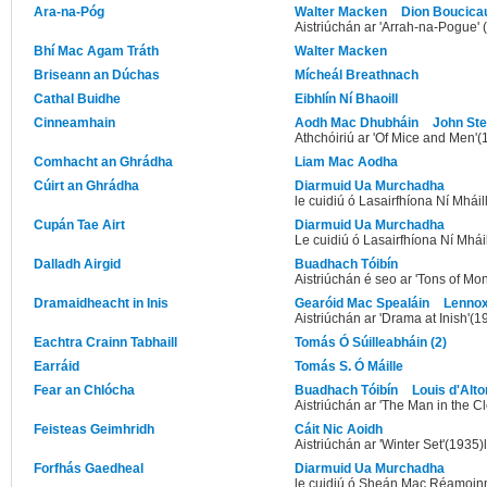
Ara-na-Póg
Walter Macken
Dion Boucicau
Aistriúchán ar 'Arrah-na-Pogue' 
Bhí Mac Agam Tráth
Walter Macken
Briseann an Dúchas
Mícheál Breathnach
Cathal Buidhe
Eibhlín Ní Bhaoill
Cinneamhain
Aodh Mac Dhubháin
John St
Athchóiriú ar 'Of Mice and Men'(
Comhacht an Ghrádha
Liam Mac Aodha
Cúirt an Ghrádha
Diarmuid Ua Murchadha
le cuidiú ó Lasairfhíona Ní Mháil
Cupán Tae Airt
Diarmuid Ua Murchadha
Le cuidiú ó Lasairfhíona Ní Mhái
Dalladh Airgid
Buadhach Tóibín
Aistriúchán é seo ar 'Tons of Mon
Dramaidheacht in Inis
Gearóid Mac Spealáin
Lennox
Aistriúchán ar 'Drama at Inish'(1
Eachtra Crainn Tabhaill
Tomás Ó Súilleabháin (2)
Earráid
Tomás S. Ó Máille
Fear an Chlócha
Buadhach Tóibín
Louis d'Alto
Aistriúchán ar 'The Man in the C
Feisteas Geimhridh
Cáit Nic Aoidh
Aistriúchán ar 'Winter Set'(1935
Forfhás Gaedheal
Diarmuid Ua Murchadha
le cuidiú ó Sheán Mac Réamoin