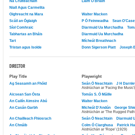
Na Cruiteacháin
Liam Ó Briain
Niall Agus Carmelita
Oighreacht na Mara
Walter Macken
Scáil an Óglaigh
P Ó Feinneadha
Sean O'Case
Síol Comhraic
Diarmuid Ua Murchadha
Tomá
Tabhartas an Bháis
Diarmuid Ua Murchadha
Tart
Mícheál Breathnach
Tristan agus Isolde
Donn Sigerson Piatt
Joseph 
DIRECTOR
Play Title
Playwright
Ag Seasamh an Fhóid
Seán Ó Neachtain
J H Darnle
Aistriúchan ar 'Facing the Music
Aicsean San Ósta
Tomás S. Ó Máille
An Cailín Aimsire Abú
Walter Macken
An Casán Garbh
Micheál D'Andún
George Shie
Aistriúchán ar 'The Rugged Path
An Chailleach Fhiosrach
Seán Ó Neachtain
Diarmuid 
An Chnáib
Colm Ó Ciarghusa
Patrick Ha
Aistriúchán ar 'Rope' (1929)