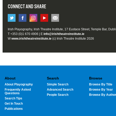
CONNECT AND SHARE
Irish Playography, Irish Theatre Institute, 17 Eustace Street, Temple Bar, Dubl
T +353 (0)1 670 4906 | E
info@irishtheatreinstitute.ie
W
www.irishtheatreinstitute.ie
(c) Irish Theatre Institute 2026
About
Search
Browse
About Playography
Simple Search
Browse By Title
Frequently Asked
Advanced Search
Browse By Year
Questions
People Search
Browse By Autho
Search Tips
Get In Touch
Publications